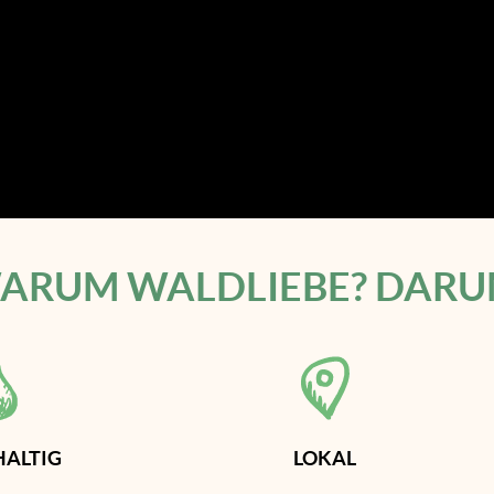
ARUM WALDLIEBE? DARU
ALTIG
LOKAL