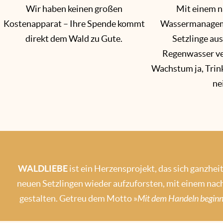
Wir haben keinen großen
Mit einem n
Kostenapparat – Ihre Spende kommt
Wassermanagem
direkt dem Wald zu Gute.
Setzlinge au
Regenwasser ve
Wachstum ja, Tri
ne
WALDLIEBE
ist ein Herzensprojekt, das sich ganzhe
neuen Setzlingen wieder aufzuforsten, mit einem na
gestalten. Getreu dem Motto »
Mit dem Handeln beginn