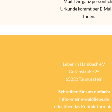
Mail. Die ganz persönlic
Urkunde kommt per E-Mail
Ihnen.
Leben in Hambach e.V.
Gotenstraße 25
65232 Taunusstein
Schreiben Sie uns einfach:
info@meine-waldliebe.de
oder über das Kontaktformul