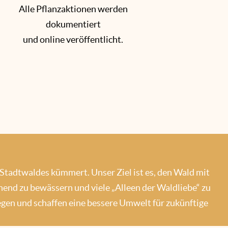
Alle Pflanzaktionen werden
dokumentiert
und online veröffentlicht.
 Stadtwaldes kümmert. Unser Ziel ist es, den Wald mit
nd zu bewässern und viele „Alleen der Waldliebe“ zu
gen und schaffen eine bessere Umwelt für zukünftige