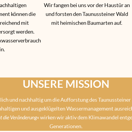
achhaltigen
Wir fangen bei uns vor der Haustür an
ent können die
und forsten den Taunussteiner Wald
sreichend mit
mit heimischen Baumarten auf.
rsorgt werden.
nkwasserverbrauch
in.
UNSERE MISSION
itlich und nachhaltig um die Aufforstung des Taunussteiner
chhaltigen und ausgeklügelten Wassermanagement ausreiche
t die Veränderung
« wirken wir aktiv dem Klimawandel entge
Generationen.