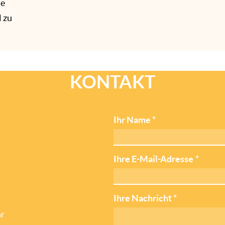
he
 zu
KONTAKT
Ihr Name
*
Ihre E-Mail-Adresse
*
Ihre Nachricht
*
ar